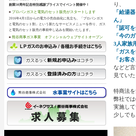
り、
創業50周年記念特別感謝プライスでイベント開催中！
「給湯器
プロパンガスと電気のセット販売がスタートします
■
2016年4月1日からの電力小売自由化に先立ち、「プロパンガス
ん」
と電気のセット割」という新たなサービスメニューを作り、ガス
「認可を
と電気のセット販売の事前申し込みを開始いたします。
「今のガ
熊谷商事ガス事業 オフィシャルウェブサイトオープン
■
3人家族
日頃より格別のご愛顧をいただき誠にありがとうございます。
このたび、熊谷商事ではLPガス事業のオフィシャルサイトをリ
「ガスを
ニューアルオープン致しました。
「お客さ
当サイトでは、ＬＰガスに関連する様々なサービスをご案内いた
などど言
しております。ぜひごゆっくりご覧くださいませ。
今後とも、変わらぬお引き立てを賜りますよう宜しくお願い申し
見ていた
上げます。
特商法を
弊社では
実施して
少しでも