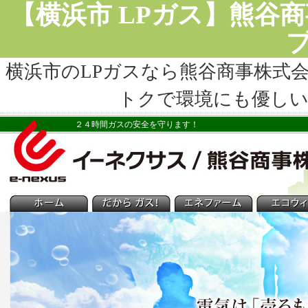
【横浜市 LPガス】熊谷
横浜市のLPガスなら
熊谷商事株式
トクで環境にも優し
２４時間ガスの安全を守ります！