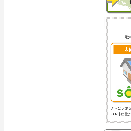
電
さらに太陽
CO2排出量