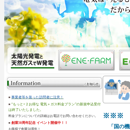
事業者等を装った訪問者に注意！
■
“もっと×２お得な 電気＋ガス料金プラン”の新規申込受付
■
は終了いたしました。
※※※ 
料金プランについての詳細はお電話でお問い合わせください。
創業50周年記念 イベント開催中！！
■
「国の機
お蔭様で創業50周年！